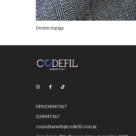
Denim espiga
5491134947367
1134947367
consultasweb@codefil.com.ar