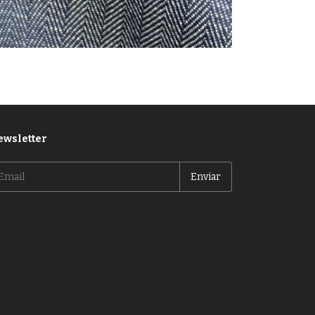
Denim Face blue
ewsletter