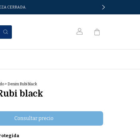
IEZA CERRADA.
0
ido
>
Denim Rubi black
ubi black
rotegida