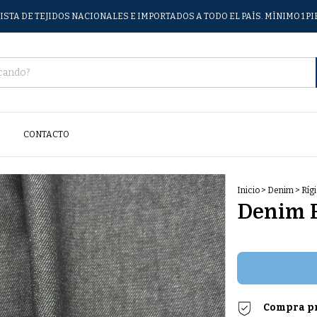
STA DE TEJIDOS NACIONALES E IMPORTADOS A TODO EL PAÍS. MÍNIMO 1 P
CONTACTO
Inicio
>
Denim
>
Ríg
Denim R
Compra p