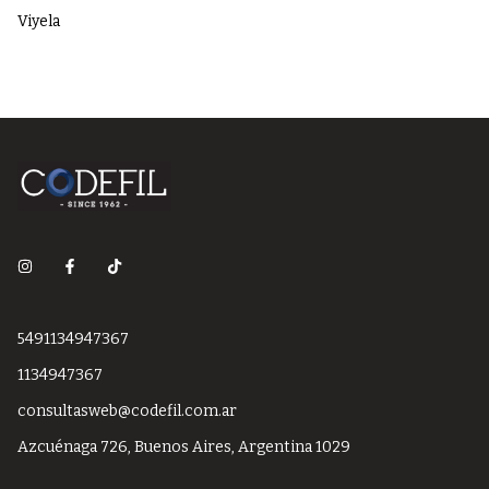
Ba
Viyela
5491134947367
1134947367
consultasweb@codefil.com.ar
Azcuénaga 726, Buenos Aires, Argentina 1029