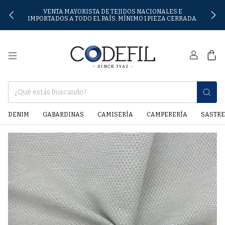
VENTA MAYORISTA DE TEJIDOS NACIONALES E
IMPORTADOS A TODO EL PAÍS. MÍNIMO 1 PIEZA CERRADA.
0
DENIM
GABARDINAS
CAMISERÍA
CAMPERERÍA
SASTRE