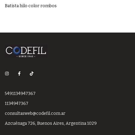
Batista hilo color rombos
Ba
5491134947367
1134947367
consultasweb@codefil.com.ar
Azcuénaga 726, Buenos Aires, Argentina 1029